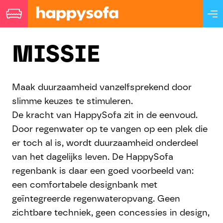
Ga
Ga
door
naar
MISSIE
naar
de
navigatie
inhoud
Maak duurzaamheid vanzelfsprekend door
slimme keuzes te stimuleren.
De kracht van HappySofa zit in de eenvoud.
Door regenwater op te vangen op een plek die
er toch al is, wordt duurzaamheid onderdeel
van het dagelijks leven. De HappySofa
regenbank is daar een goed voorbeeld van:
een comfortabele designbank met
geïntegreerde regenwateropvang. Geen
zichtbare techniek, geen concessies in design,