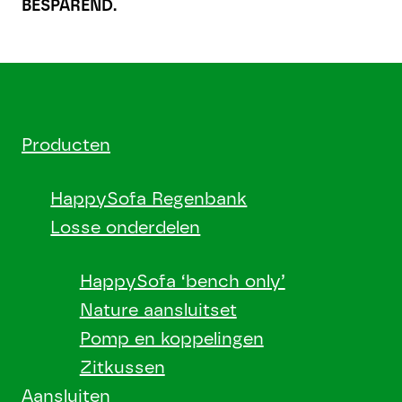
BESPAREND.
Producten
HappySofa Regenbank
Losse onderdelen
HappySofa ‘bench only’
Nature aansluitset
Pomp en koppelingen
Zitkussen
Aansluiten